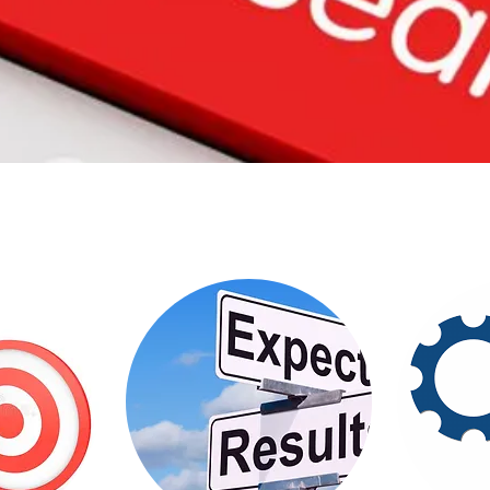
Έρευνα